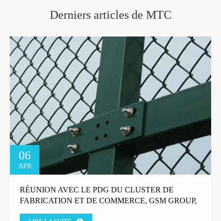
Derniers articles de MTC
06
APR
RÉUNION AVEC LE PDG DU CLUSTER DE
FABRICATION ET DE COMMERCE, GSM GROUP,
TANZANIE.