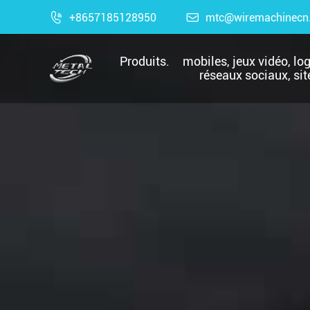

+8657185128950

mtc@wiremachinecn
Produits.
mobiles, jeux vidéo, lo
réseaux sociaux, sit