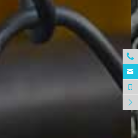


