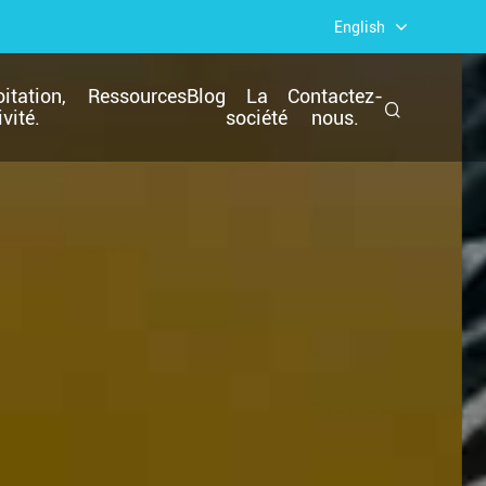
English
itation,
Ressources
Blog
La
Contactez-
vité.
société
nous.