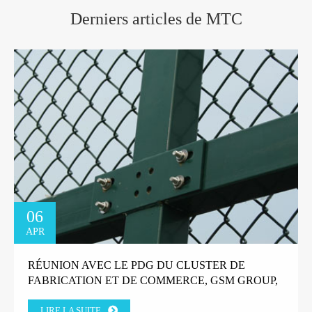
Derniers articles de MTC
06
APR
RÉUNION AVEC LE PDG DU CLUSTER DE
FABRICATION ET DE COMMERCE, GSM GROUP,
TANZANIE.
LIRE LA SUITE